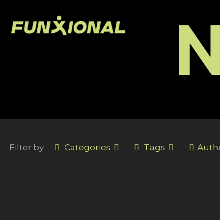
N
Filter by
Categories
Tags
Auth
¿Qué es el déficit calórico y
cómo puede ayudarte a perder